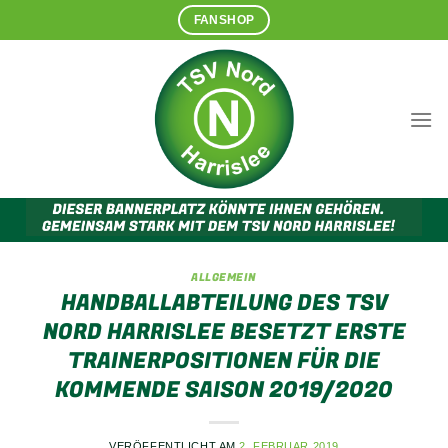
Zum
FANSHOP
Inhalt
springen
ALLGEMEIN
HANDBALLABTEILUNG DES TSV
NORD HARRISLEE BESETZT ERSTE
TRAINERPOSITIONEN FÜR DIE
KOMMENDE SAISON 2019/2020
VERÖFFENTLICHT AM
2. FEBRUAR 2019