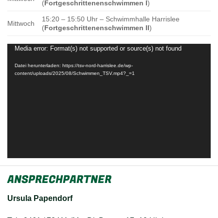
(
Fortgeschrittenenschwimmen I
)
15:20 – 15:50 Uhr – Schwimmhalle Harrislee
Mittwoch
(
Fortgeschrittenenschwimmen II
)
Media error: Format(s) not supported or source(s) not found
Video-
Player
Datei herunterladen: https://tsv-nord-harrislee.de/wp-
content/uploads/2025/08/Schwimmen_TSV.mp4?_=1
ANSPRECHPARTNER
Ursula Papendorf