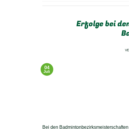
Erfolge bei d
B
V
04
Juli
Bei den Badmintonbezirksmeisterschaften 