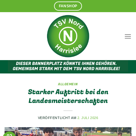
Zum
FANSHOP
Inhalt
springen
ALLGEMEIN
Starker Auftritt bei den
Landesmeisterschaften
VERÖFFENTLICHT AM
2. JULI 2026