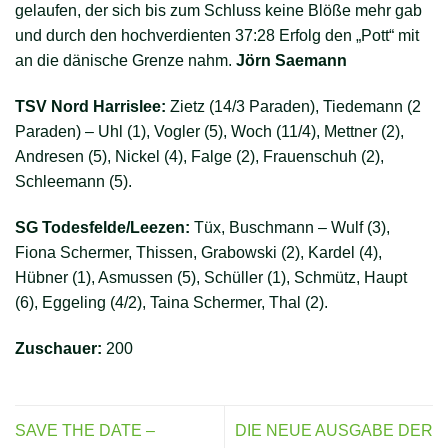
gelaufen, der sich bis zum Schluss keine Blöße mehr gab
und durch den hochverdienten 37:28 Erfolg den „Pott“ mit
an die dänische Grenze nahm.
Jörn Saemann
TSV Nord Harrislee:
Zietz (14/3 Paraden),
Tiedemann (2
Paraden) – Uhl (1), Vogler (5), Woch (11/4), Mettner (2),
Andresen (5), Nickel (4), Falge (2), Frauenschuh (2),
Schleemann (5).
SG Todesfelde/Leezen:
Tüx, Buschmann – Wulf (3),
Fiona Schermer, Thissen, Grabowski (2), Kardel (4),
Hübner (1), Asmussen (5), Schüller (1), Schmütz, Haupt
(6), Eggeling (4/2), Taina Schermer, Thal (2).
Zuschauer:
200
SAVE THE DATE –
DIE NEUE AUSGABE DER