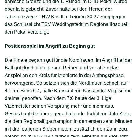
dänische Grenze und die 1. Runde im DHB-Pokal wurde
ebenfalls gebucht. Zuvor hatte bei den Herren der
Tabellenzweite THW Kiel II mit einem 30:27 Sieg gegen
das Schlusslicht TSV Weddingstedt im Regionalligaduell
den Pokal verteidigt.
Positionsspiel im Angriff zu Beginn gut
Die Finale begann gut für die Nordfrauen. Im Angriff lief der
Ball gut durch die eigenen Reihen und vor allem das
Anspiel an den Kreis funktionierte in der Anfangsphase
hervorragend. So setzten sich die Nordfrauen schnell auf
4:1 ab. Beim 6:4, hatte Kreisläuferin Kassandra Vogt schon
dreimal getroffen. Nach dem 7:6 baute der 3. Liga
Vizemeister seinen Vorsprung mehr und mehr aus.
Gestützt auf die überragend haltende Torhüterin Jula Zietz,
die dem Regionalligachampion in den ersten zehn Minuten
mit drei parierten Siebenmetern zusätzlich den Zahn zog,
gelang beim 10:6 (14.) binnen zwei Minuten ein Vier-Tore-