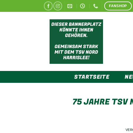
Zum
FANSHOP
Inhalt
springen
STARTSEITE
N
75 JAHRE TSV 
VER