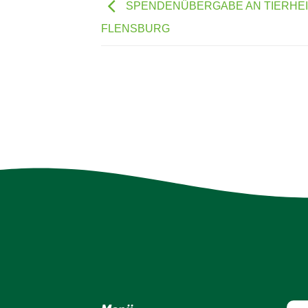
SPENDENÜBERGABE AN TIERHE
FLENSBURG