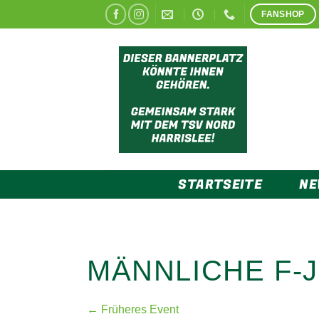
Zum
FANSHOP
Inhalt
springen
STARTSEITE
N
MÄNNLICHE F-
← Früheres Event