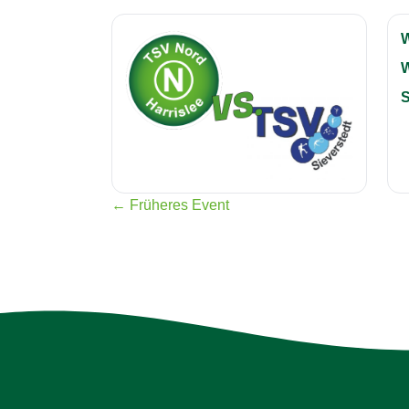
S
← Früheres Event