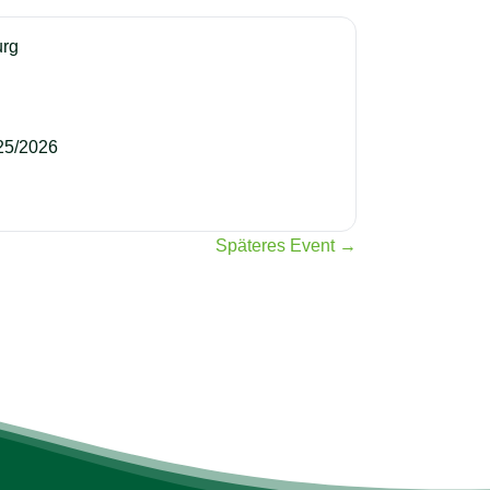
urg
25/2026
Späteres Event →