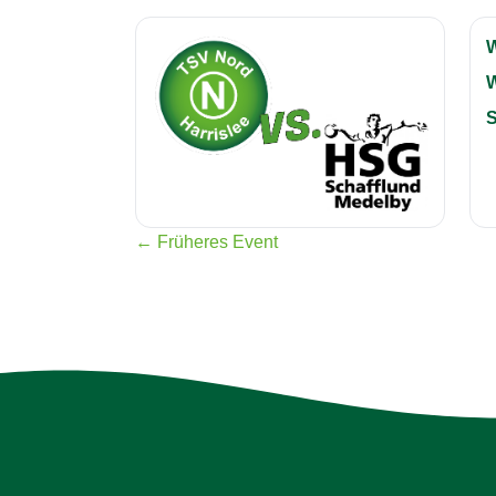
S
← Früheres Event