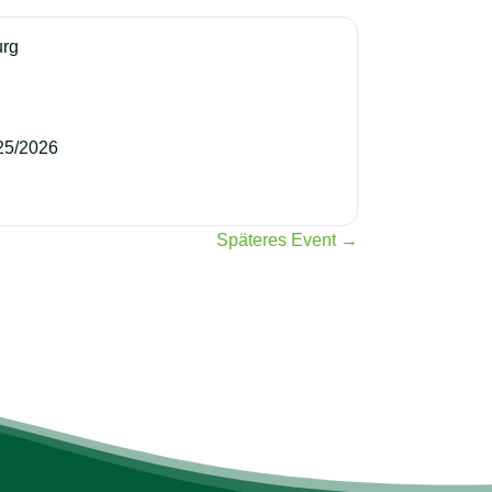
urg
25/2026
Späteres Event →