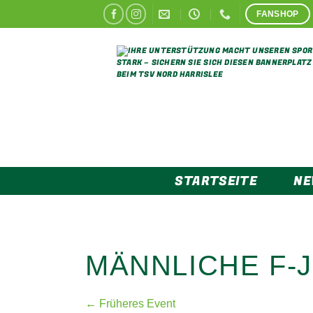
Zum
FANSHOP
Inhalt
springen
STARTSEITE
N
MÄNNLICHE F-
← Früheres Event