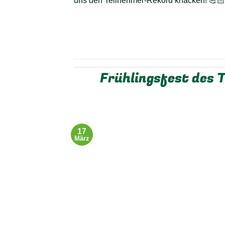
uns den Teilnehmer-Rekord knacken! 💪
Frühlingsfest des 
17
März