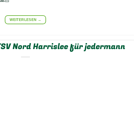
🙏🏻
WEITERLESEN
→
TSV Nord Harrislee für jedermann