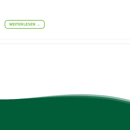
WEITERLESEN
→