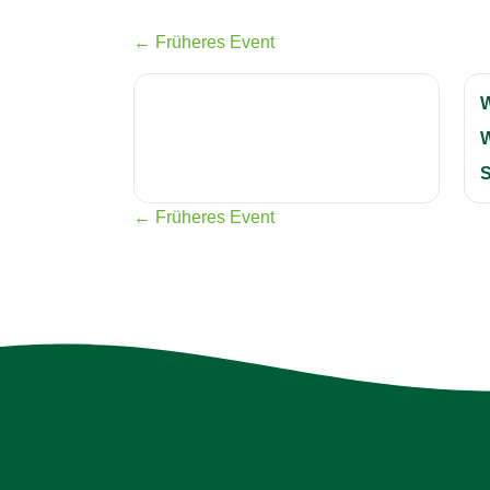
← Früheres Event
S
← Früheres Event