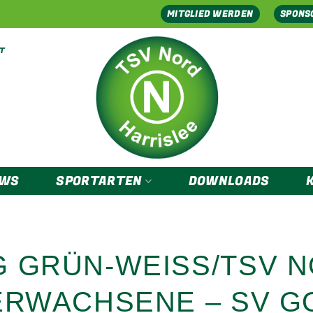
MITGLIED WERDEN
SPONS
EWS
SPORTARTEN
DOWNLOADS
G GRÜN-WEISS/TSV 
 ERWACHSENE – SV G