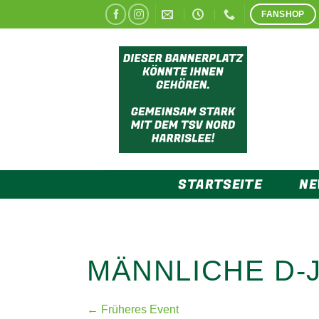
Zum
FANSHOP
Inhalt
springen
STARTSEITE
N
MÄNNLICHE D-
← Früheres Event