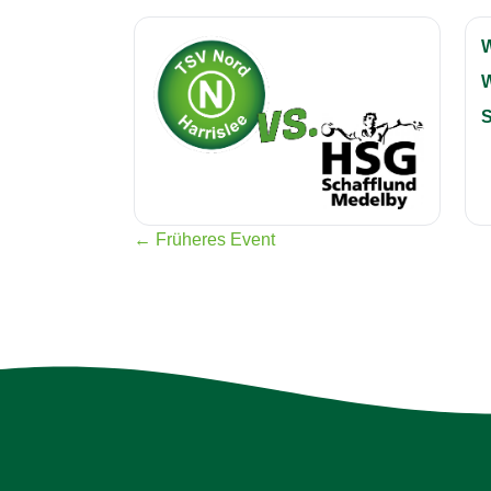
S
← Früheres Event