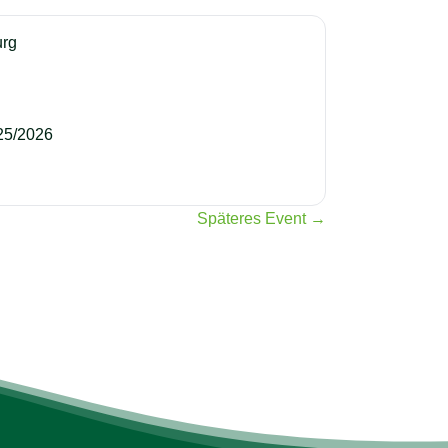
urg
25/2026
Späteres Event →