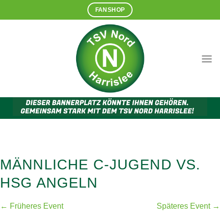
Zum
FANSHOP
Inhalt
springen
MÄNNLICHE C-JUGEND VS.
HSG ANGELN
← Früheres Event
Späteres Event →