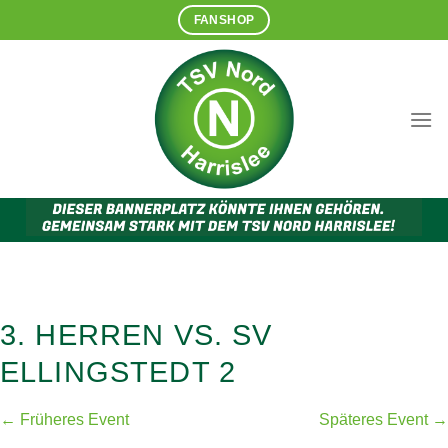
Zum
FANSHOP
Inhalt
springen
3. HERREN VS. SV
ELLINGSTEDT 2
← Früheres Event
Späteres Event →