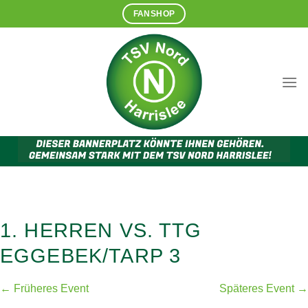
Zum
FANSHOP
Inhalt
springen
1. HERREN VS. TTG
EGGEBEK/TARP 3
← Früheres Event
Späteres Event →