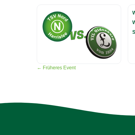
S
← Früheres Event