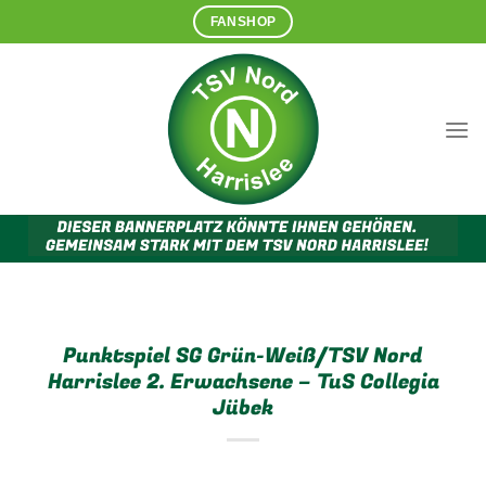
Zum
FANSHOP
Inhalt
springen
Punktspiel SG Grün-Weiß/TSV Nord
Harrislee 2. Erwachsene – TuS Collegia
Jübek